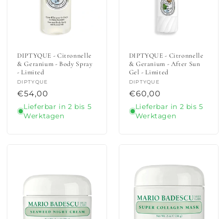
DIPTYQUE - Citronnelle
DIPTYQUE - Citronnelle
& Geranium - Body Spray
& Geranium - After Sun
- Limited
Gel - Limited
Anbieter:
DIPTYQUE
Anbieter:
DIPTYQUE
Normaler
€54,00
Normaler
€60,00
Preis
Preis
Lieferbar in 2 bis 5
Lieferbar in 2 bis 5
Werktagen
Werktagen