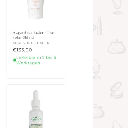
Augustinus Bader - The
Solar Shield
Anbieter:
AUGUSTINUS BADER
Normaler
€135,00
Preis
Lieferbar in 2 bis 5
Werktagen