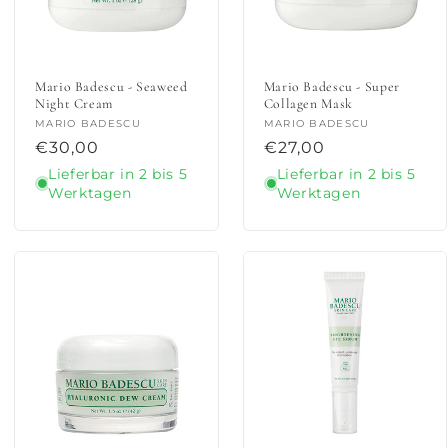
Mario Badescu - Seaweed
Mario Badescu - Super
Night Cream
Collagen Mask
Anbieter:
MARIO BADESCU
Anbieter:
MARIO BADESCU
Normaler
€30,00
Normaler
€27,00
Preis
Preis
Lieferbar in 2 bis 5
Lieferbar in 2 bis 5
Werktagen
Werktagen