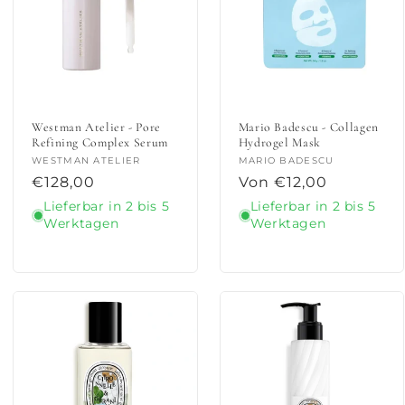
Westman Atelier - Pore
Mario Badescu - Collagen
Refining Complex Serum
Hydrogel Mask
Anbieter:
WESTMAN ATELIER
Anbieter:
MARIO BADESCU
Normaler
€128,00
Normaler
Von €12,00
Preis
Preis
Lieferbar in 2 bis 5
Lieferbar in 2 bis 5
Werktagen
Werktagen