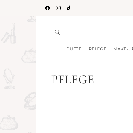
Direkt
zum
Facebook
Instagram
TikTok
Inhalt
DÜFTE
PFLEGE
MAKE-U
K
PFLEGE
a
t
e