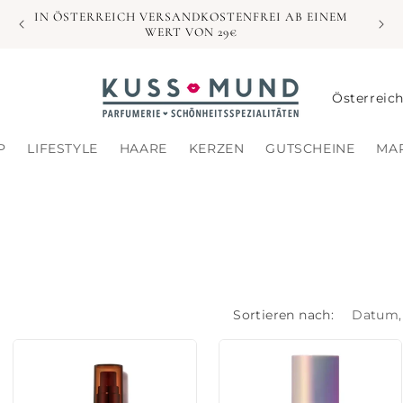
IN ÖSTERREICH VERSANDKOSTENFREI AB EINEM
WERT VON 29€
L
a
n
P
LIFESTYLE
HAARE
KERZEN
GUTSCHEINE
MA
d
/
R
e
g
Sortieren nach:
i
o
n