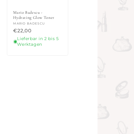
Mario Badescu -
Hydrating Glow Toner
Anbieter:
MARIO BADESCU
Normaler
€22,00
Preis
Lieferbar in 2 bis 5
Werktagen