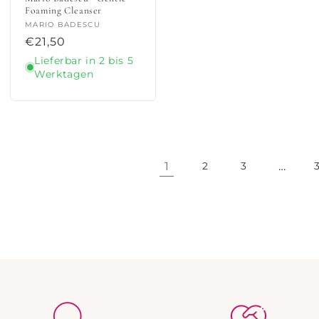
Foaming Cleanser
Anbieter:
MARIO BADESCU
Normaler
€21,50
Preis
Lieferbar in 2 bis 5
Werktagen
1
…
2
3