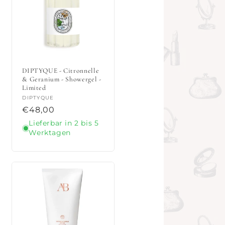
DIPTYQUE - Citronnelle
& Geranium - Showergel -
Limited
Anbieter:
DIPTYQUE
Normaler
€48,00
Preis
Lieferbar in 2 bis 5
Werktagen