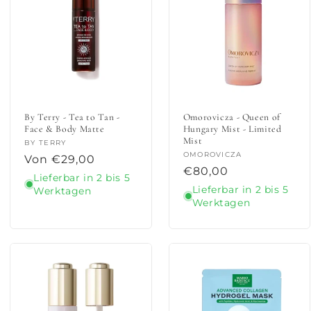
By Terry - Tea to Tan -
Omorovicza - Queen of
Face & Body Matte
Hungary Mist - Limited
Mist
Anbieter:
BY TERRY
Anbieter:
OMOROVICZA
Normaler
Von €29,00
Normaler
€80,00
Preis
Lieferbar in 2 bis 5
Preis
Lieferbar in 2 bis 5
Werktagen
Werktagen