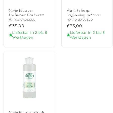
Mario Badescu -
Mario Badescu -
Hyaluronic Dew Cream
Brightening EyeSerum
Anbieter:
MARIO BADESCU
Anbieter:
MARIO BADESCU
Normaler
€35,00
Normaler
€35,00
Preis
Preis
Lieferbar in 2 bis 5
Lieferbar in 2 bis 5
Werktagen
Werktagen
Mario Badescu - Gentle