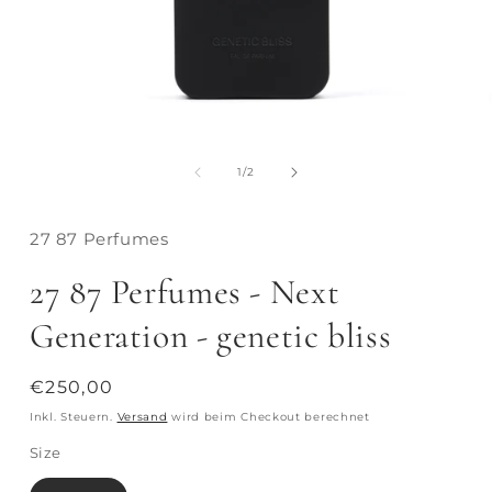
von
1
/
2
27 87 Perfumes
27 87 Perfumes - Next
Generation - genetic bliss
Normaler
€250,00
Preis
Inkl. Steuern.
Versand
wird beim Checkout berechnet
Size