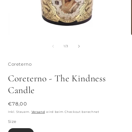
von
1
/
3
Coreterno
Coreterno - The Kindness
Candle
Normaler
€78,00
Preis
Inkl. Steuern.
Versand
wird beim Checkout berechnet
Size