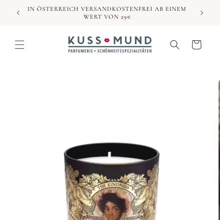
Direkt
IN ÖSTERREICH VERSANDKOSTENFREI AB EINEM
zum
WERT VON 29€
Inhalt
Warenkorb
duktinformationen
ingen