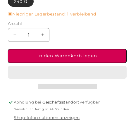
240 G
Niedriger Lagerbestand: 1 verbleibend
Anzahl
Verringere
Erhöhe
die
die
Menge
Menge
für
für
In den Warenkorb legen
Coreterno
Coreterno
-
-
The
The
Kindness
Kindness
Candle
Candle
Abholung bei
Geschäftsstandort
verfügbar
Gewöhnlich fertig in 24 Stunden
Shop-Informationen anzeigen