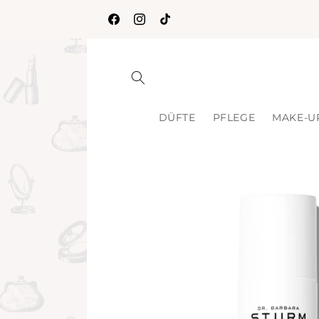
Direkt
zum
NEU IM KUSSMUND💋MIND GAMES
Facebook
Instagram
TikTok
Inhalt
DÜFTE
PFLEGE
MAKE-U
Zu
Produktinformationen
springen