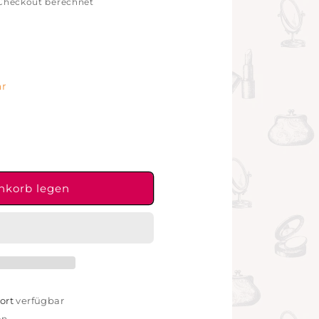
Checkout berechnet
ar
nkorb legen
ort
verfügbar
en