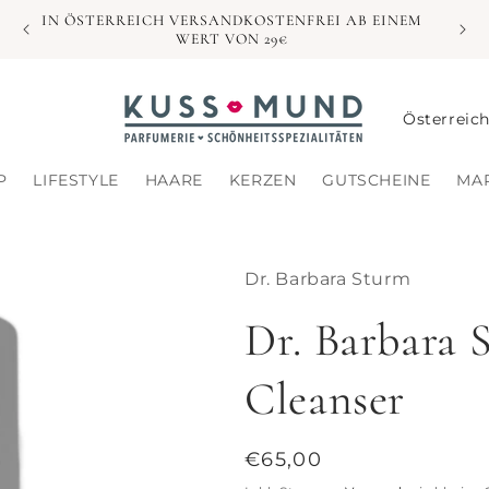
IN ÖSTERREICH VERSANDKOSTENFREI AB EINEM
WERT VON 29€
L
a
n
P
LIFESTYLE
HAARE
KERZEN
GUTSCHEINE
MA
d
/
Dr. Barbara Sturm
R
e
Dr. Barbara 
g
Cleanser
i
o
Normaler
€65,00
n