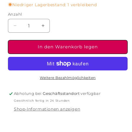
Niedriger Lagerbestand: 1 verbleibend
Anzahl
Verringere
Erhöhe
die
die
Menge
Menge
für
für
In den Warenkorb legen
Dr.
Dr.
Barbara
Barbara
Sturm
Sturm
-
-
The
The
Weitere Bezahlmöglichkeiten
Good
Good
C
C
Abholung bei
Geschäftsstandort
verfügbar
Vitamin
Vitamin
Gewöhnlich fertig in 24 Stunden
C
C
Serum
Serum
Shop-Informationen anzeigen