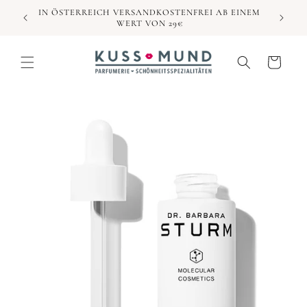
Direkt
IN ÖSTERREICH VERSANDKOSTENFREI AB EINEM
zum
WERT VON 29€
Inhalt
Warenkorb
duktinformationen
ingen