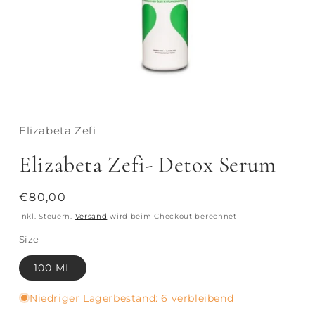
Elizabeta Zefi
Elizabeta Zefi- Detox Serum
Normaler
€80,00
Preis
Inkl. Steuern.
Versand
wird beim Checkout berechnet
Size
100 ML
Niedriger Lagerbestand: 6 verbleibend