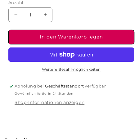
Anzahl
Verringere
Erhöhe
die
die
Menge
Menge
für
für
In den Warenkorb legen
Elizabeta
Elizabeta
Zefi-
Zefi-
Detox
Detox
Serum
Serum
Weitere Bezahlmöglichkeiten
Abholung bei
Geschäftsstandort
verfügbar
Gewöhnlich fertig in 24 Stunden
Shop-Informationen anzeigen