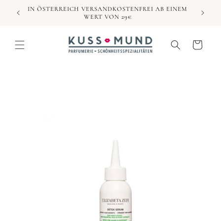
Direkt
IN ÖSTERREICH VERSANDKOSTENFREI AB EINEM
zum
WERT VON 29€
Inhalt
Warenkorb
duktinformationen
ingen