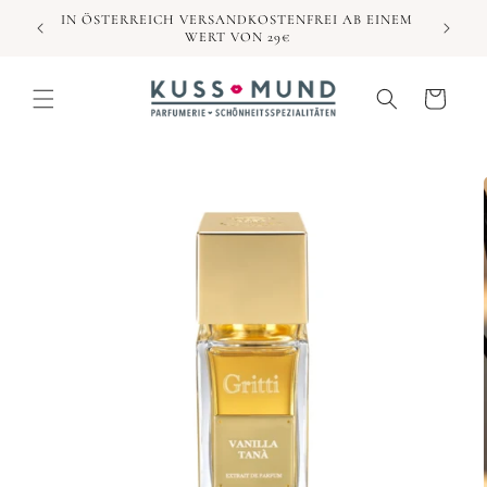
Direkt
IN ÖSTERREICH VERSANDKOSTENFREI AB EINEM
zum
WERT VON 29€
Inhalt
Warenkorb
duktinformationen
ingen