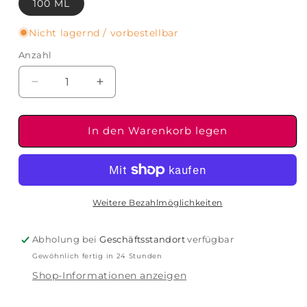
100 ML
Nicht lagernd / vorbestellbar
Anzahl
Verringere
Erhöhe
die
die
Menge
Menge
für
für
In den Warenkorb legen
Gritti
Gritti
-
-
Ivy
Ivy
Collection
Collection
-
-
Weitere Bezahlmöglichkeiten
Vanilla
Vanilla
Tanà
Tanà
Abholung bei
Geschäftsstandort
verfügbar
Gewöhnlich fertig in 24 Stunden
Shop-Informationen anzeigen