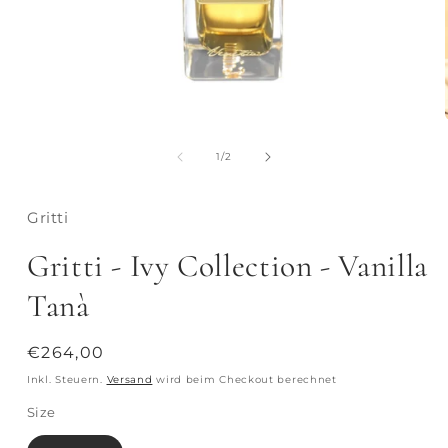
von
1
/
2
Gritti
Gritti - Ivy Collection - Vanilla
Tanà
Normaler
€264,00
Preis
Inkl. Steuern.
Versand
wird beim Checkout berechnet
Size