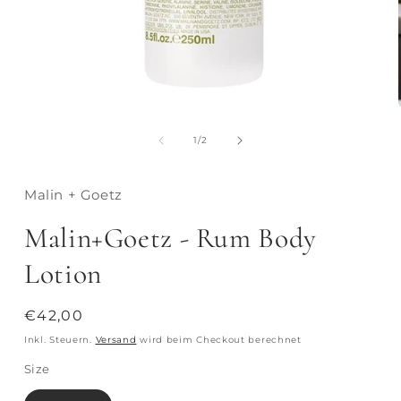
von
1
/
2
Malin + Goetz
Malin+Goetz - Rum Body
Lotion
Normaler
€42,00
Preis
Inkl. Steuern.
Versand
wird beim Checkout berechnet
Size