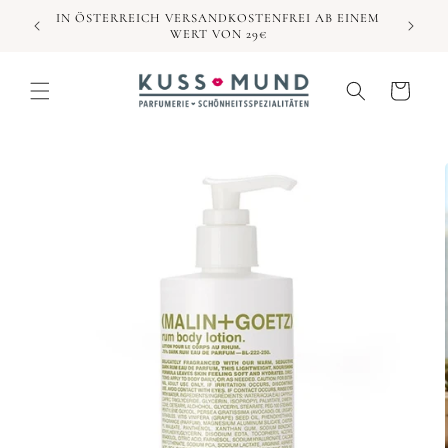
Direkt
IN ÖSTERREICH VERSANDKOSTENFREI AB EINEM
zum
WERT VON 29€
Inhalt
Warenkorb
duktinformationen
ingen