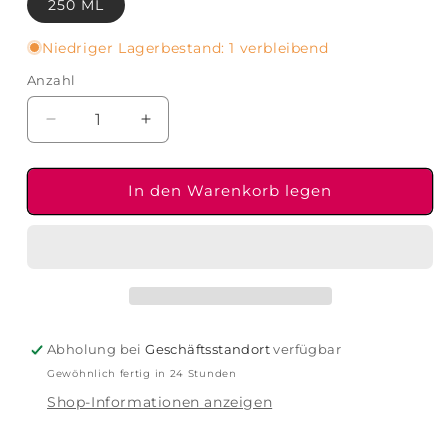
250 ML
Niedriger Lagerbestand: 1 verbleibend
Anzahl
Verringere
Erhöhe
die
die
Menge
Menge
für
für
In den Warenkorb legen
Malin+Goetz
Malin+Goetz
-
-
Rum
Rum
Body
Body
Lotion
Lotion
Abholung bei
Geschäftsstandort
verfügbar
Gewöhnlich fertig in 24 Stunden
Shop-Informationen anzeigen